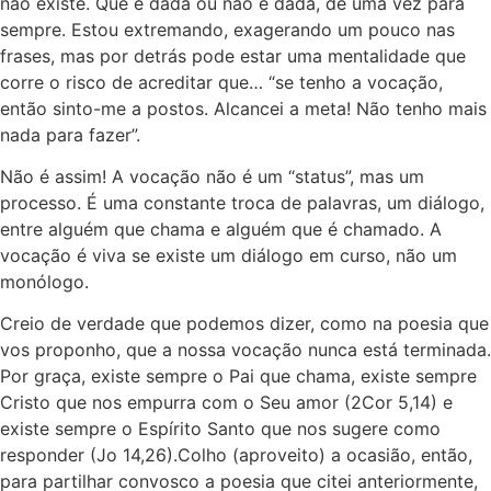
não existe. Que é dada ou não é dada, de uma vez para
sempre. Estou extremando, exagerando um pouco nas
frases, mas por detrás pode estar uma mentalidade que
corre o risco de acreditar que… “se tenho a vocação,
então sinto-me a postos. Alcancei a meta! Não tenho mais
nada para fazer”.
Não é assim! A vocação não é um “status”, mas um
processo. É uma constante troca de palavras, um diálogo,
entre alguém que chama e alguém que é chamado. A
vocação é viva se existe um diálogo em curso, não um
monólogo.
Creio de verdade que podemos dizer, como na poesia que
vos proponho, que a nossa vocação nunca está terminada.
Por graça, existe sempre o Pai que chama, existe sempre
Cristo que nos empurra com o Seu amor (2Cor 5,14) e
existe sempre o Espírito Santo que nos sugere como
responder (Jo 14,26).Colho (aproveito) a ocasião, então,
para partilhar convosco a poesia que citei anteriormente,