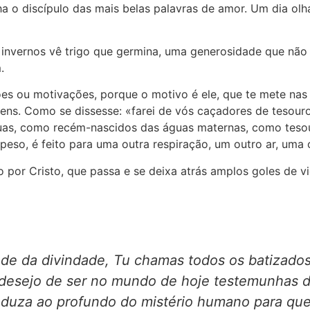
ha o discípulo das mais belas palavras de amor. Um dia olh
vernos vê trigo que germina, uma generosidade que não sa
.
es ou motivações, porque o motivo é ele, que te mete nas
ens. Como se dissesse: «farei de vós caçadores de tesouro
guas, como recém-nascidos das águas maternas, como teso
so, é feito para uma outra respiração, um outro ar, uma o
 por Cristo, que passa e se deixa atrás amplos goles de v
ude da divindade, Tu chamas todos os batizados
 desejo de ser no mundo de hoje testemunhas d
onduza ao profundo do mistério humano para qu