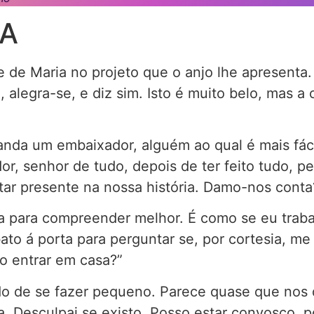
DA
 de Maria no projeto que o anjo lhe apresenta.
alegra-se, e diz sim. Isto é muito belo, mas a 
da um embaixador, alguém ao qual é mais fácil
r, senhor de tudo, depois de ter feito tudo, p
tar presente na nossa história. Damo-nos conta
ara compreender melhor. É como se eu trabalh
ato á porta para perguntar se, por cortesia, me
so entrar em casa?”
 de se fazer pequeno. Parece quase que nos di
a. Desculpai se existo. Posso estar convosco, p