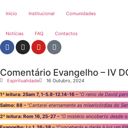
Início
Institucional
Comunidades
Notícias
FAQ
Contactos
Comentário Evangelho – IV
Espiritualidade
16 Outubro, 2024
1ª leitura: 2Sam 7, 1-5.8-12.14-16 –
“O reino de David pe
Salmo: 88 –
“Cantarei eternamente as misericórdias do Se
2ª leitura: Rom 16, 25-27 –
“O mistério encoberto desde o
Evangelho: Lc 1, 26-38 –
“Conceberás e darás à luz um Fil