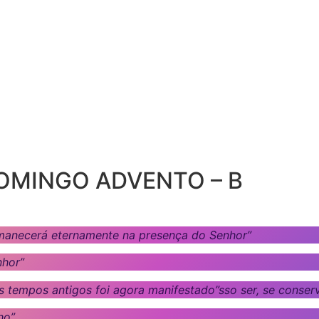
 DOMINGO ADVENTO – B
rmanecerá eternamente na presença do Senhor”
nhor”
s tempos antigos foi agora manifestado”sso ser, se conser
ho”