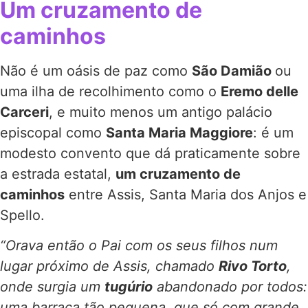
Um cruzamento de
caminhos
Não é um oásis de paz como
São Damião
ou
uma ilha de recolhimento como o
Eremo delle
Carceri
, e muito menos um antigo palácio
episcopal como
Santa Maria Maggiore
: é um
modesto convento que dá praticamente sobre
a estrada estatal,
um cruzamento de
caminhos
entre Assis, Santa Maria dos Anjos e
Spello.
“Orava então o Pai com os seus filhos num
lugar próximo de Assis, chamado
Rivo Torto
,
onde surgia um
tugúrio
abandonado por todos:
uma barraca tão pequena, que só com grande