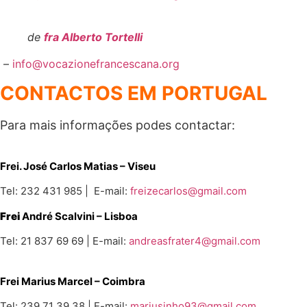
de
fra Alberto Tortelli
–
info@vocazionefrancescana.org
CONTACTOS EM PORTUGAL
Para mais informações podes contactar:
Frei. José Carlos Matias – Viseu
Tel: 232 431 985 | E-mail:
freizecarlos@gmail.com
Frei
André Scalvini – Lisboa
Tel: 21 837 69 69 | E-mail:
andreasfrater4@gmail.com
Frei Marius Marcel
– Coimbra
Tel: 239 71 39 38 | E-mail:
mariusinho93@gmail.com