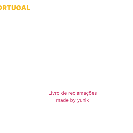
PORTUGAL
franciscanosnaterradeantonio@gmail.com
Livro de reclamações
made by yunik