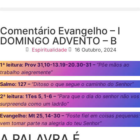
Comentário Evangelho – I
DOMINGO ADVENTO – B
Espiritualidade
16 Outubro, 2024
1ª leitura: Prov 31,10-13.19-20.30-31 –
“Põe mãos ao
trabalho alegremente”
Salmo: 127 –
“Ditoso o que segue o caminho do Senhor”
2ª leitura: 1Tes 5, 1-6 –
“Para que o dia do senhor não vos
surpreenda como um ladrão”
Evangelho: Mt 25, 14-30 –
“Foste fiel em coisas pequenas:
vem tomar parte na alegria do teu Senhor”
A PALAVRA É