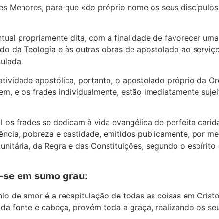
es Menores, para que «do próprio nome os seus discípulos
tual propriamente dita, com a finalidade de favorecer uma
 da Teologia e às outras obras de apostolado ao serviço d
ulada.
atividade apostólica, portanto, o apostolado próprio da O
em, e os frades individualmente, estão imediatamente suje
l os frades se dedicam à vida evangélica de perfeita cari
cia, pobreza e castidade, emitidos publicamente, por mei
unitária, da Regra e das Constituições, segundo o espírito
a-se em sumo grau:
io de amor é a recapitulação de todas as coisas em Cristo
a fonte e cabeça, provém toda a graça, realizando os seu