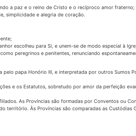
do a paz e o reino de Cristo e o recíproco amor fraterno;
, simplicidade e alegria de coração.
ente;
hor escolheu para Si, e unem-se de modo especial à Igreja
 como peregrinos e penitentes, renunciando espontaneament
 pelo papa Honório III, e interpretada por outros Sumos Po
ções e os Estatutos, sobretudo por amor da perfeição eva
afiliados. As Províncias são formadas por Conventos ou Co
o território. Às Províncias são comparadas as Custódias G