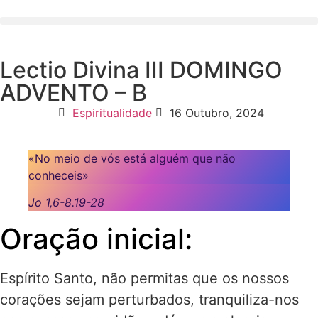
Lectio Divina III DOMINGO
ADVENTO – B
Espiritualidade
16 Outubro, 2024
«No meio de vós está alguém que não
conheceis»
Jo 1,6-8.19-28
Oração inicial:
Espírito Santo, não permitas que os nossos
corações sejam perturbados, tranquiliza-nos