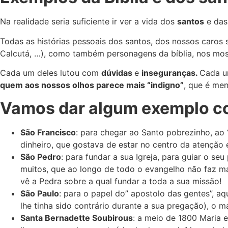
Na realidade seria suficiente ir ver a vida dos
santos
e da
Todas as histórias pessoais dos santos, dos nossos caros
Calcutá, …), como também personagens da bíblia, nos m
Cada um deles lutou com
dúvidas
e
inseguranças.
Cada u
quem aos nossos olhos parece mais “indigno”
, que é men
Vamos dar algum exemplo c
São Francisco
: para chegar ao Santo pobrezinho, ao 
dinheiro, que gostava de estar no centro da atenção 
São Pedro
: para fundar a sua Igreja, para guiar o 
muitos, que ao longo de todo o evangelho não faz mai
vê a Pedra sobre a qual fundar a toda a sua missão!
São Paulo
: para o papel do” apostolo das gentes”, a
lhe tinha sido contrário durante a sua pregação), o 
Santa Bernadette Soubirous
: a meio de 1800 Maria 