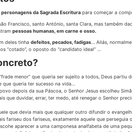
s
personagens da Sagrada Escritura
para começar a compre
 são Francisco, santo António, santa Clara, mas também da
ostram
pessoas humanas, em carne e osso.
m deles tinha
defeitos, pecados, fadigas
… Aliás, normalm
os “cotado”, o oposto do “candidato ideal” …
oncreto?
“frade menor” que queria ser sujeito a todos, Deus partiu 
e que queria ter sucesso na vida…
seu povo depois da sua Páscoa, o Senhor Jesus escolheu Si
s que duvidar, errar, ter medo, até renegar o Senhor prec
quele que devia mais que qualquer outro difundir o evangel
mais fariseu dos fariseus, exatamente aquele que perseguia
escohe aparecer a uma camponesa analfabeta de uma peque