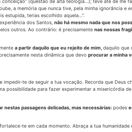
onceição” (questão de alta teologia…); teve até de lhe fa
oube, a memória que nunca tive, pela minha ignorância e e
s estupida, terias escolhido aquela…”.
 experiência dos Santos,
não há mesmo nada que nos possa
elos outros. Ao contrário: é precisamente
nas nossas frag
samente
a partir daquilo que eu rejeito de mim,
daquilo que 
 precisamente nesta dinâmica que devo
procurar a minha 
e impedir-te de seguir a tua vocação. Recorda que Deus c
uma possibilidade para fazer experimentar a misericórdia 
ar nestas passagens delicadas, mas necessárias:
podes
e
fortalece-te em cada momento. Abraça a tua humanidade e 