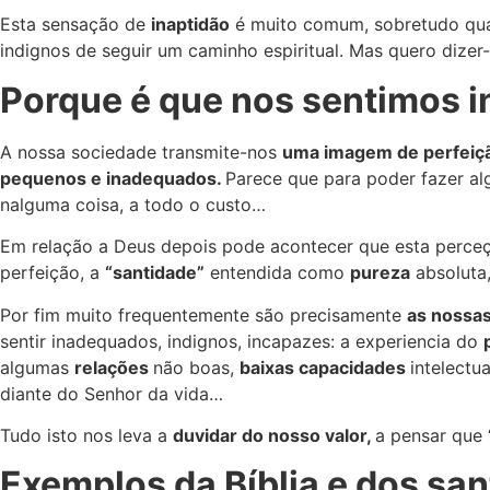
Esta sensação de
inaptidão
é muito comum, sobretudo quan
indignos de seguir um caminho espiritual. Mas quero dizer
Porque é que nos sentimos 
A nossa sociedade transmite-nos
uma imagem de perfeição
pequenos e inadequados.
Parece que para poder fazer al
nalguma coisa, a todo o custo…
Em relação a Deus depois pode acontecer que esta perceç
perfeição, a
“santidade”
entendida como
pureza
absoluta,
Por fim muito frequentemente são precisamente
as nossas
sentir inadequados, indignos, incapazes: a experiencia do
algumas
relações
não boas,
baixas capacidades
intelectu
diante do Senhor da vida…
Tudo isto nos leva a
duvidar do nosso valor,
a pensar que 
Exemplos da Bíblia e dos sa