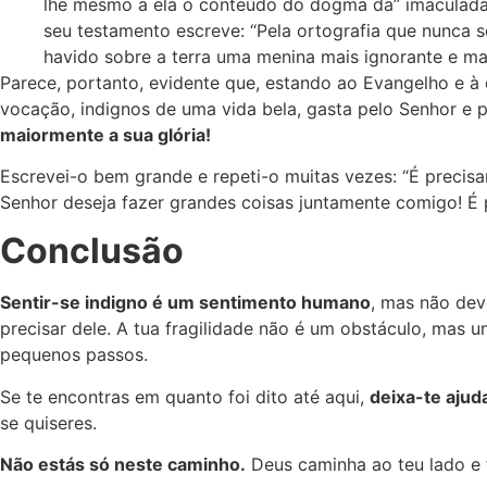
lhe mesmo a ela o conteúdo do dogma da” imaculada c
seu testamento escreve: “Pela ortografia que nunca s
havido sobre a terra uma menina mais ignorante e mai
Parece, portanto, evidente que, estando ao Evangelho e à
vocação, indignos de uma vida bela, gasta pelo Senhor e p
maiormente a sua glória!
Escrevei-o bem grande e repeti-o muitas vezes: “É preci
Senhor deseja fazer grandes coisas juntamente comigo! É
Conclusão
Sentir-se indigno é um sentimento humano
, mas não dev
precisar dele. A tua fragilidade não é um obstáculo, mas 
pequenos passos.
Se te encontras em quanto foi dito até aqui,
deixa-te ajud
se quiseres.
Não estás só neste caminho.
Deus caminha ao teu lado e 