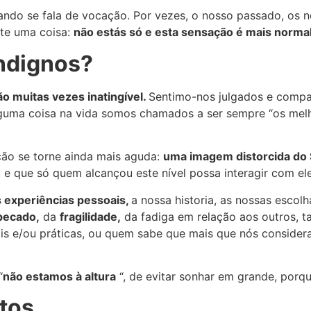
do se fala de vocação. Por vezes, o nosso passado, os nos
-te uma coisa:
não estás só e esta sensação é mais normal
indignos?
 muitas vezes inatingível.
Sentimo-nos julgados e compar
guma coisa na vida somos chamados a ser sempre “os melh
ão se torne ainda mais aguda:
uma imagem distorcida do
 e que só quem alcançou este nível possa interagir com e
 experiências pessoais,
a nossa historia, as nossas escolh
pecado,
da
fragilidade,
da fadiga em relação aos outros, 
ais e/ou práticas, ou quem sabe que mais que nós consider
“
não estamos à altura
“, de evitar sonhar em grande, porq
ntos