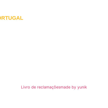
ORTUGAL
franciscanosnaterradeantonio@gmail.com
Livro de reclamações
made by yunik