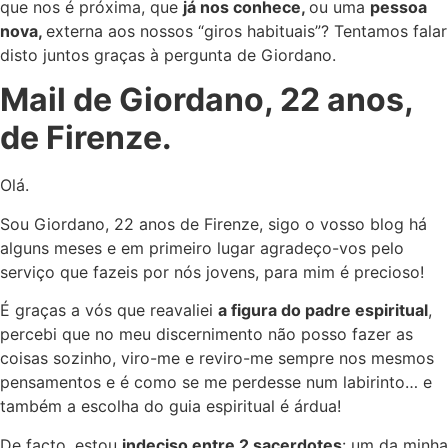
que nos é próxima, que
já nos conhece,
ou uma
pessoa
nova,
externa aos nossos “giros habituais”? Tentamos falar
disto juntos graças à pergunta de Giordano.
Mail de Giordano, 22 anos,
de Firenze.
Olá.
Sou Giordano, 22 anos de Firenze, sigo o vosso blog há
alguns meses e em primeiro lugar agradeço-vos pelo
serviço que fazeis por nós jovens, para mim é precioso!
É graças a vós que reavaliei
a figura do padre espiritual
,
percebi que no meu discernimento não posso fazer as
coisas sozinho, viro-me e reviro-me sempre nos mesmos
pensamentos e é como se me perdesse num labirinto… e
também a escolha do guia espiritual é árdua!
De facto, estou
indeciso entre 2 sacerdotes
: um da minha