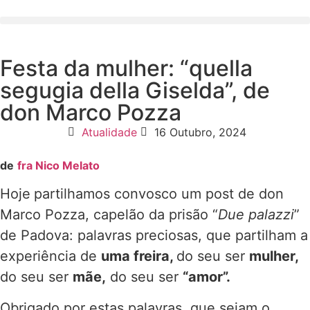
Festa da mulher: “quella
segugia della Giselda”, de
don Marco Pozza
Atualidade
16 Outubro, 2024
de
fra Nico Melato
Hoje
partilhamos convosco um post de don
Marco Pozza, capelão da prisão “
Due palazzi
”
de Padova: palavras preciosas, que partilham a
experiência de
uma freira,
do seu ser
mulher,
do seu ser
mãe,
do seu ser
“amor”.
Obrigado por estas palavras, que sejam o