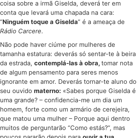
coisa sobre a irmã Giselda, deverá ter em
conta que levará uma chapada na cara:
“
Ninguém toque a Giselda
” é a ameaça de
Rádio Carcere
.
Não pode haver ciúme por mulheres de
tamanha estatura: deverás só sentar-te à beira
da estrada,
contemplá-las à obra,
tomar nota
de algum pensamento para seres menos
ignorante em amor. Deverás tornar-te aluno do
seu ouvido
materno:
«Sabes porque Giselda é
uma grande? – confidencia-me um dia um
homem, forte como um armário de cerejeira,
que matou uma mulher – Porque aqui dentro
muitos de perguntarão “Como estás?”, mas
poucos pararão depois para
ouvir a tua