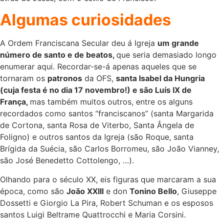
Algumas curiosidades
A Ordem Franciscana Secular deu á Igreja
um grande
número de santo e de beatos,
que seria demasiado longo
enumerar aqui. Recordar-se-á apenas aqueles que se
tornaram os
patronos
da OFS,
santa Isabel da Hungria
(cuja festa é no dia 17 novembro!) e são Luís IX de
França,
mas também muitos outros, entre os alguns
recordados como santos “franciscanos” (santa Margarida
de Cortona, santa Rosa de Viterbo, Santa Ângela de
Foligno) e outros santos da Igreja (são Roque, santa
Brígida da Suécia, são Carlos Borromeu, são João Vianney,
são José Benedetto Cottolengo, …).
Olhando para o século XX, eis figuras que marcaram a sua
época, como são
João XXIII
e don
Tonino Bello
, Giuseppe
Dossetti e Giorgio La Pira, Robert Schuman e os esposos
santos Luigi Beltrame Quattrocchi e Maria Corsini.