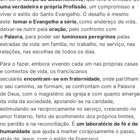
uma verdadeira e própria Profissão
, um compromisso a
viver o estilo do Santo Evangelho. O desafio é mesmo
este:
tomar o Evangelho a sério,
como endereço de vida,
deixar-se nutrir pela
oração,
pelo confronto com
a
Palavra,
para poder ser
luminosos peregrinos
pelas
estradas da vida: em família, no trabalho, no serviço, nas
relações, nas escolhas de todos os dias.
Para o fazer, embora vivendo cada um nas próprias casas
e contextos de vida, os franciscanos
seculares
encontram-se em fraternidade,
onde partilham
o seu caminho, se formam, se confrontam com a Palavra
de Deus, com o magistério da igreja e com quanto emerge
da vida da sociedade, apoiando-se na caridade,
estimulando-se reciprocamente no serviço, crescendo no
amor fraterno, feito de acolhimento dos próprios limites,
no perdão e na reconciliação. É
um laboratório de fé e de
humanidade
que ajuda a manter corajosamente o passo,
atrás de Jesus, com o estilo de Francisco.