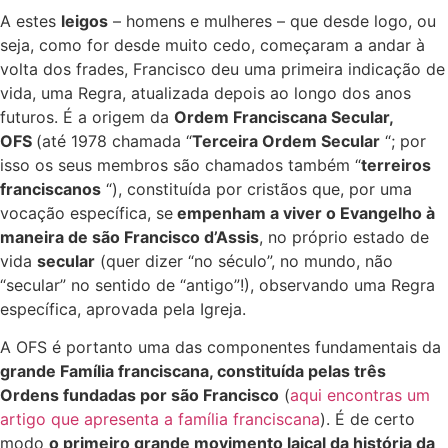
A estes
leigos
– homens e mulheres – que desde logo, ou
seja, como for desde muito cedo, começaram a andar à
volta dos frades, Francisco deu uma primeira indicação de
vida, uma Regra, atualizada depois ao longo dos anos
futuros. É a origem da
Ordem Franciscana Secular,
OFS
(até 1978 chamada “
Terceira Ordem Secular
“; por
isso os seus membros são chamados também “
terreiros
franciscanos
“), constituída por cristãos que, por uma
vocação específica, se
empenham a viver o Evangelho à
maneira de são Francisco d’Assis
, no próprio estado de
vida
secular
(quer dizer “no século”, no mundo, não
“secular” no sentido de “antigo”!), observando uma Regra
específica, aprovada pela Igreja.
A OFS é portanto uma das componentes fundamentais da
grande Família franciscana, constituída pelas três
Ordens fundadas por são Francisco
(
aqui encontras um
artigo que apresenta a família franciscana
). É de certo
modo
o primeiro grande movimento laical da história da