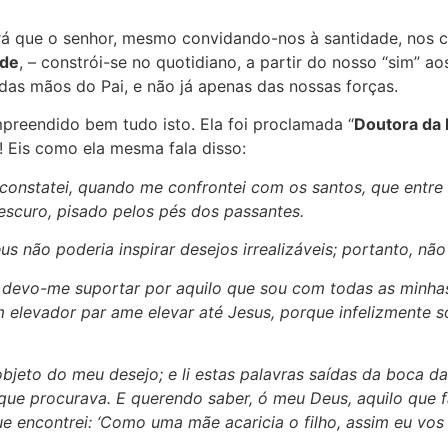
será que o senhor, mesmo convidando-nos à santidade, no
ade
, – constrói-se no quotidiano, a partir do nosso “sim”
s mãos do Pai, e não já apenas das nossas forças.
preendido bem tudo isto. Ela foi proclamada “
Doutora da 
l”! Eis como ela mesma fala disso:
 constatei, quando me confrontei com os santos, que entre
escuro, pisado pelos pés dos passantes.
não poderia inspirar desejos irrealizáveis; portanto, não
: devo-me suportar por aquilo que sou com todas as minha
elevador par ame elevar até Jesus, porque infelizmente 
 objeto do meu desejo; e li estas palavras saídas da boca 
o que procurava. E querendo saber, ó meu Deus, aquilo que
 encontrei: ‘Como uma mãe acaricia o filho, assim eu vos c