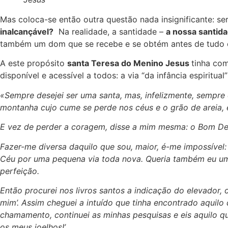
Mas coloca-se então outra questão nada insignificante: 
inalcançável?
Na realidade, a santidade –
a nossa santid
também um dom que se recebe e se obtém antes de tudo da
A este propósito
santa Teresa do Menino Jesus
tinha com
disponível e acessível a todos: a via “da infância espiritua
«Sempre desejei ser uma santa, mas, infelizmente, sempre
montanha cujo cume se perde nos céus e o grão de areia, 
E vez de perder a coragem, disse a mim mesma: o Bom Deus 
Fazer-me diversa daquilo que sou, maior, é-me impossível
Céu por uma pequena via toda nova. Queria também eu um 
perfeição.
Então procurei nos livros santos a indicação do elevador,
mim’. Assim cheguei a intuído que tinha encontrado aquil
chamamento, continuei as minhas pesquisas e eis aquilo que
os meus joelhos!’