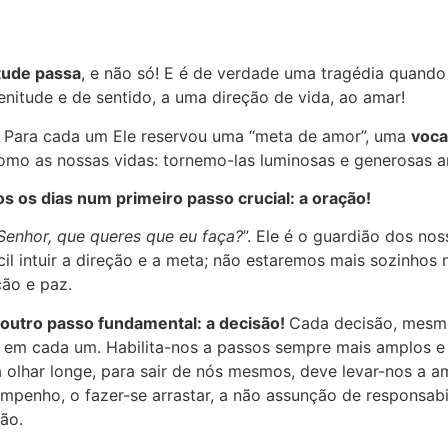
tude passa
, e não só! E é de verdade uma tragédia quando
enitude e de sentido, a uma direção de vida, ao amar!
! Para cada um Ele reservou uma “meta de amor”, uma
voca
 como as nossas vidas: tornemo-las luminosas e generosas 
s os dias num primeiro passo crucial: a oração!
Senhor, que queres que eu faça?
”. Ele é o guardião dos no
cil intuir a direção e a meta; não estaremos mais sozinhos
ção e paz.
 outro passo fundamental: a decisão!
Cada decisão, mesm
 em cada um. Habilita-nos a passos sempre mais amplos e d
 olhar longe, para sair de nós mesmos, deve levar-nos a a
empenho, o fazer-se arrastar, a não assunção de responsab
dão.