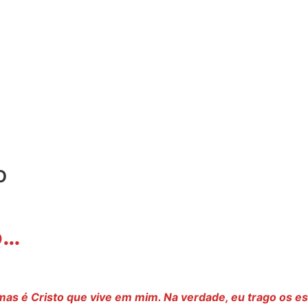
o
o…
o, mas é Cristo que vive em mim. Na verdade, eu trago os