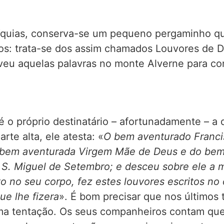
líquias, conserva-se um pequeno pergaminho q
s: trata-se dos assim chamados Louvores de De
veu aquelas palavras no monte Alverne para c
 o próprio destinatário – afortunadamente – a 
te alta, ele atesta: «
O bem aventurado Francis
 bem aventurada Virgem Mãe de Deus e do bem 
 S. Miguel de Setembro; e desceu sobre ele a m
to no seu corpo, fez estes louvores escritos n
ue lhe fizera
». É bom precisar que nos últimos
ima tentação. Os seus companheiros contam que