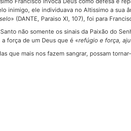
simo Francisco invoca Deus como defesa e repa
lo inimigo, ele individuava no Altissimo a sua 
selo
» (DANTE, Paraiso XI, 107), foi para Franc
 Santo não somente os sinais da Paixão do Senh
 a força de um Deus que é «
refúgio e força, a
as que mais nos fazem sangrar, possam tornar-s