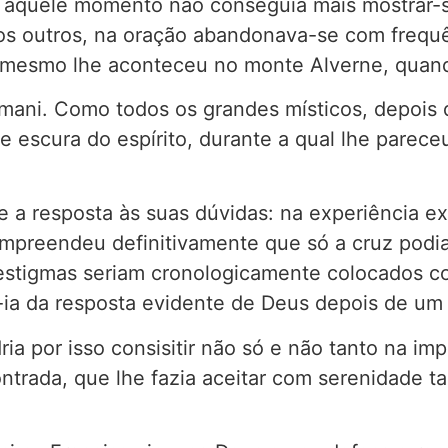
 aquele momento não conseguia mais mostrar-s
dos outros, na oração abandonava-se com frequ
O mesmo lhe aconteceu no monte Alverne, quan
ani. Como todos os grandes místicos, depois d
te escura do espírito, durante a qual lhe parec
 a resposta às suas dúvidas: na experiência ex
ompreendeu definitivamente que só a cruz podia
s estigmas seriam cronologicamente colocados c
-ia da resposta evidente de Deus depois de um 
ria por isso consisitir não só e não tanto na i
ntrada, que lhe fazia aceitar com serenidade 