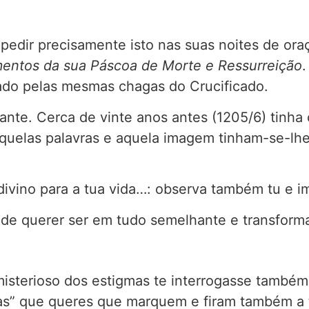
pedir precisamente isto nas suas noites de ora
mentos da sua Páscoa de Morte e Ressurreição
.
cado pelas mesmas chagas do Crucificado.
hante. Cerca de vinte anos antes (1205/6) tinh
 Aquelas palavras e aquela imagem tinham-se-l
vino para a tua vida…: observa também tu e imi
 de querer ser em tudo semelhante e transforma
isterioso dos estigmas te interrogasse também 
mas” que queres que marquem e firam também a 