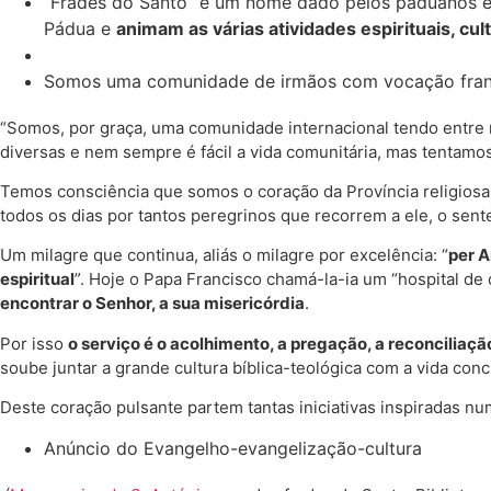
“Frades do Santo” é um nome dado pelos paduanos e 
Pádua e
animam as várias atividades espirituais, cul
Somos uma comunidade de irmãos com vocação fran
“Somos, por graça, uma comunidade internacional tendo entre n
diversas e nem sempre é fácil a vida comunitária, mas tentamo
Temos consciência que somos o coração da Província religiosa
todos os dias por tantos peregrinos que recorrem a ele, o sen
Um milagre que continua, aliás o milagre por excelência: “
per 
espiritual
”. Hoje o Papa Francisco chamá-la-ia um “hospital de 
encontrar o Senhor, a sua misericórdia
.
Por isso
o serviço é o acolhimento, a pregação, a reconciliaçã
soube juntar a grande cultura bíblica-teológica com a vida con
Deste coração pulsante partem tantas iniciativas inspiradas nu
Anúncio do Evangelho-evangelização-cultura