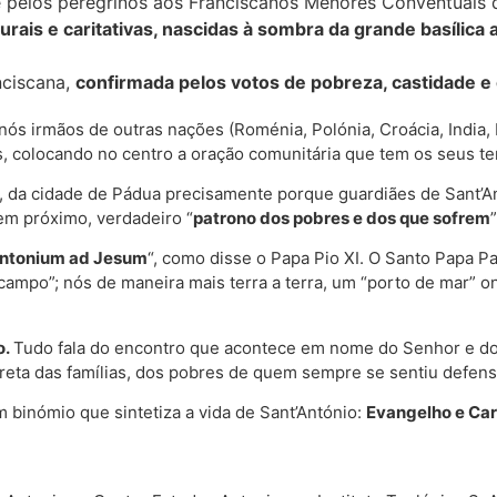
pelos peregrinos aos Franciscanos Menores Conventuais q
turais e caritativas, nascidas à sombra da grande basílica
ciscana,
confirmada pelos votos de pobreza, castidade e
ós irmãos de outras nações (Roménia, Polónia, Croácia, India, 
s, colocando no centro a oração comunitária que tem os seus te
, da cidade de Pádua precisamente porque guardiães de Sant’A
tem próximo, verdadeiro “
patrono dos pobres e dos que sofrem
”
Antonium ad Jesum
“, como disse o Papa Pio XI. O Santo Papa Pau
campo”; nós de maneira mais terra a terra, um “porto de mar” o
o.
Tudo fala do encontro que acontece em nome do Senhor e do 
creta das famílias, dos pobres de quem sempre se sentiu defens
m binómio que sintetiza a vida de Sant’António:
Evangelho e Ca