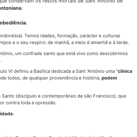
ue conservam os restos mortais de Sant ‘António de
 antoniana
.
 obediência.
Indonésia). Temos idades, formação, carácter e culturas
mpos e o seu respiro: de manhã, a meio d amanhã e à tarde.
ntónio, um confrade santo que está vivo como descobrimos
.
lo VI definiu a Basílica dedicada a Sant ‘António uma “
clinica
nde todos, de qualquer proveniência e história,
podem
Santo (discípulo e contemporâneo de são Francisco), que
or contra toda a opressão.
ridade.