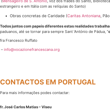
(
Mensageiro de S. António
, voz dos frades do Santo, Bibliotec
estrangeiro e em Itália com as relíquias do Santo)
Obras concretas de Caridade (
Caritas Antoniana
, Pã
Todos juntos com papeis diferentes estas realidades trabal
paduanos, até se tornar para sempre Sant ‘António de Pádua, “
fra Francesco Ruffato
–
info@vocazionefrancescana.org
CONTACTOS EM PORTUGAL
Para mais informações podes contactar:
fr. José Carlos Matias – Viseu