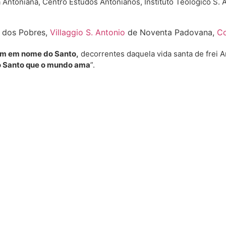
a Antoniana, Centro Estudos Antonianos, Instituto Teológico S. 
o dos Pobres,
Villaggio S. Antonio
de Noventa Padovana,
Co
ham em nome do Santo,
decorrentes daquela vida santa de frei A
o Santo que o mundo ama
”.